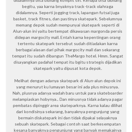
didalamnya bisa dibilang komplit sih. Kenapa bisa dibilang
begitu, yaa karna bnyaknya track-track olahraga
didalamnya. Seperti jogging track, lapangan futsal juga
basket, track fitnes, dan pastinya skatepark. Sebelumnya
memang depok sudah mempunyai skatepark seperti di
Alun-alun ini yaitu bertempat dikawasan margonda persis
didepan margocity mall. Entah karna kepentingan orang
tertentu skatepark tersebut sudah ditiadakan karna
berbagai alasan dari pihak margocity mall dan sekarang
tempat itu sudah dibangun TheMargo hotel. Hmm. Sangat
disayangkan padahal tempat itu bgitu strategis dijadikan
skatepark yaitu dipusat kota depok.
Melihat dengan adanya skatepark di Alun-alun depok ini
yang menurut ku lumayan besar ini ada plus minusnya.
Nah, plusnya adanya wadah baru untuk para skateboarder
melampiaskan hobynya.. Dan minusnya tidak adanya pagar
pembatas dipinggir area skateparknya. Karna kalau dilihat
dari kondisinya sekarang, banyaknya pengunjung yang
bermain diskatepark ini dan tidak dipakai selayaknya
sebuah skatepark. Sebagai contoh saat berkesempatan
kesana banyaknya pengunjung yang banyak memakainya