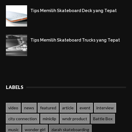
Tips Memilih Skateboard Deck yang Tepat
Tips Memilih Skateboard Trucks yang Tepat
LABELS
video
news
featured
article
event
interview
city connection
miniclip
wndr product
Battle Box
music
wonder girl
ziarah skateboarding