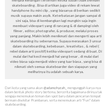
menjadi kenangan tersendiri ketika sudah tidak bermain
skateboarding . Bisa di artikan juga video di rekam lewat
handphone itu mini clip , yang biasanya di berikan sedikit
musik supaya makin asyik. Keterbatasan jangan sampai di
sini saja, bisa di kembangkan lagi mungkin saja ingin
membuat videopart yang di rancang & di dampingi oleh
filmer , editor, photografer, & produser, melalui proses
yang panjang. Makin lebih menikmati dan mengerti apa arti
skateboarding itu sebenarnya. Supaya merasakan 3 unsur
dalam skateboarding, kebebasan , kreativitas , & rebel (
rebel dalam arti positif) ketika videopart sedang di buat. Di
mulai dari hal kecil menjadi hal yang besar , di mulai dari
video biasa saja menjadi video yang luar biasa , yang bisa di
nikmati oleh semua skateboarder dan siapapun yang
melihatnya itu adalah sebuah karya.
Dari kota yang sama akun
@adamohyeah_
mengunggah karya nya
dalam bentuk photo story bertema, bercerita bagaimana dirinya tak
sengaja menemukan teman dan spot baru dalam pencarian tempat
bermain disekitar Prambanan, serta menemukan arti "Fun" dalam
skateboarding.