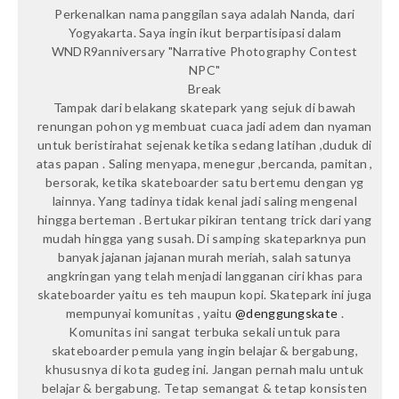
Perkenalkan nama panggilan saya adalah Nanda, dari
Yogyakarta. Saya ingin ikut berpartisipasi dalam
WNDR9anniversary "Narrative Photography Contest
NPC"
Break
Tampak dari belakang skatepark yang sejuk di bawah
renungan pohon yg membuat cuaca jadi adem dan nyaman
untuk beristirahat sejenak ketika sedang latihan ,duduk di
atas papan . Saling menyapa, menegur ,bercanda, pamitan ,
bersorak, ketika skateboarder satu bertemu dengan yg
lainnya. Yang tadinya tidak kenal jadi saling mengenal
hingga berteman . Bertukar pikiran tentang trick dari yang
mudah hingga yang susah. Di samping skateparknya pun
banyak jajanan jajanan murah meriah, salah satunya
angkringan yang telah menjadi langganan ciri khas para
skateboarder yaitu es teh maupun kopi. Skatepark ini juga
mempunyai komunitas , yaitu
@denggungskate
.
Komunitas ini sangat terbuka sekali untuk para
skateboarder pemula yang ingin belajar & bergabung,
khususnya di kota gudeg ini. Jangan pernah malu untuk
belajar & bergabung. Tetap semangat & tetap konsisten