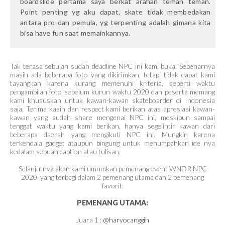
boardslide pertama saya berkat arahan teman teman.
Point penting yg aku dapat, skate tidak membedakan
antara pro dan pemula, yg terpenting adalah gimana kita
bisa have fun saat memainkannya.
Tak terasa sebulan sudah deadline NPC ini kami buka. Sebenarnya
masih ada beberapa foto yang dikirimkan, tetapi tidak dapat kami
tayangkan karena kurang memenuhi kriteria, seperti waktu
pengambilan foto sebelum kurun waktu 2020 dan peserta memang
kami khususkan untuk kawan-kawan skateboarder di Indonesia
saja. Terima kasih dan respect kami berikan atas apresiasi kawan-
kawan yang sudah share mengenai NPC ini, meskipun sampai
tenggat waktu yang kami berikan, hanya segelintir kawan dari
beberapa daerah yang mengikuti NPC ini. Mungkin karena
terkendala gadget ataupun bingung untuk menumpahkan ide nya
kedalam sebuah caption atau tulisan.
Selanjutnya akan kami umumkan pemenang event WNDR NPC
2020, yang terbagi dalam 2 pemenang utama dan 2 pemenang
favorit:
PEMENANG UTAMA:
Juara 1 :
@haryocanggih