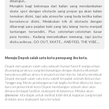
dibangun..
Mungkin bagi beberapa dari kalian yang mendambakan
skate spot dengan obstacle yang proper ga akan kalian
temukan disini, tapi ada atmosfer yang beda ketika kalian
berseluncur disini.. Melakukan trik di obstacle dengan
dibarengi para pejalan kaki yang lalu lalang tentu menjadi
tantangan tersendiri.. Plus celotehan-celotehan kasar
para homies.. Kadang menyebalkan memang, tapi justru
disitu asiknya.. GO OUT, SKATE... AND FEEL THE VIBE...
Menuju Depok salah satu kota penopang ibu kota.
Depok merupakan salah satu wilayah hunian favorit warga urban,
disamping jaraknya yang berdampingan dengan ibukota ditambah
banyaknya pilihan akses transportasi dari dan ke Jakarta membuat
Depok menjadi salah satu kota satelit terpadat setelah Bekasi dan
Tanggerang. Meski pembangunan tak begitu terlihat dikota ini, baru-
baru ini pemerintah kota Depok membangun sebuah alun-alun
dimana terdapat fasilitas skatepark di dalamnya. Melalui akun
@iemone
kita diajak untuk melihat lebih dekat kegiatan yang terjadi
di dalam area skatepark baru tersebut.