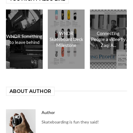
WNDR
Connecting
WNDR Something
Skateboard Deck
People a video by
to leave behind
Milestone
Zaqi A...
ABOUT AUTHOR
Author
Skateboarding is fun they said!