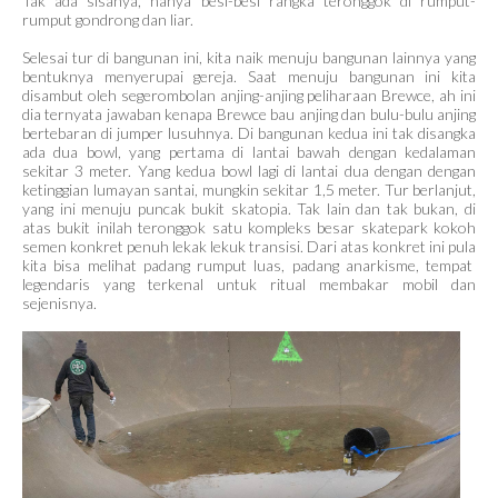
Tak ada sisanya, hanya besi-besi rangka teronggok di rumput-
rumput gondrong dan liar.
Selesai tur di bangunan ini, kita naik menuju bangunan lainnya yang
bentuknya menyerupai gereja. Saat menuju bangunan ini kita
disambut oleh segerombolan anjing-anjing peliharaan Brewce, ah ini
dia ternyata jawaban kenapa Brewce bau anjing dan bulu-bulu anjing
bertebaran di jumper lusuhnya. Di bangunan kedua ini tak disangka
ada dua bowl, yang pertama di lantai bawah dengan kedalaman
sekitar 3 meter. Yang kedua bowl lagi di lantai dua dengan dengan
ketinggian lumayan santai, mungkin sekitar 1,5 meter. Tur berlanjut,
yang ini menuju puncak bukit skatopia. Tak lain dan tak bukan, di
atas bukit inilah teronggok satu kompleks besar skatepark kokoh
semen konkret penuh lekak lekuk transisi. Dari atas konkret ini pula
kita bisa melihat padang rumput luas, padang anarkisme, tempat
legendaris yang terkenal untuk ritual membakar mobil dan
sejenisnya.