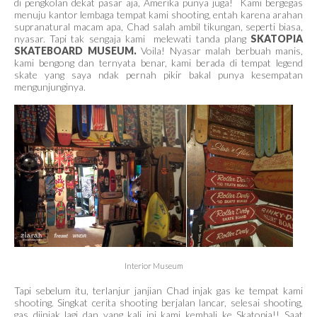
di pengkolan dekat pasar aja, Amerika punya juga! Kami bergegas
menuju kantor lembaga tempat kami shooting, entah karena arahan
supranatural macam apa, Chad salah ambil tikungan, seperti biasa,
nyasar. Tapi tak sengaja kami melewati tanda plang
SKATOPIA
SKATEBOARD
MUSEUM.
Voila! Nyasar malah berbuah manis,
kami bengong dan ternyata benar, kami berada di tempat legend
skate yang saya ndak pernah pikir bakal punya kesempatan
mengunjunginya.
Interior Museum
Tapi sebelum itu, terlanjur janjian Chad injak gas ke tempat kami
shooting. Singkat cerita shooting berjalan lancar, selesai shooting,
gas diinjak lagi dan yang kali ini kami kembali ke Skatopia!!
Saat