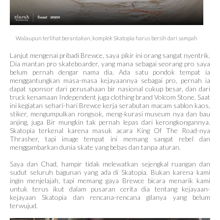
Walaupun terlihat berantakan, komplek Skatopia harus bersih dari sampah
Lanjut mengenai pribadi Brewce, saya pikir ini orang sangat nyentrik.
Dia mantan pro skateboarder, yang mana sebagai seorang pro saya
belum pernah dengar nama dia. Ada satu pondok tempat ia
menggantungkan masa-masa kejayaannya sebagai pro, pernah ia
dapat sponsor dari perusahaan bir nasional cukup besar, dan dari
truck kenamaan Independent juga clothing brand Volcom Stone. Saat
ini kegiatan sehari-hari Brewce kerja serabutan macam sablon kaos,
stiker, mengumpulkan rongsok, meng-kurasi museum nya dan bau
anjing, juga Bir mungkin tak pernah lepas dari kerongkongannya.
Skatopia terkenal karena masuk acara King Of The Road-nya
Thrasher, tapi image tempat ini memang sangat rebel dan
menggambarkan dunia skate yang bebas dan tanpa aturan.
Saya dan Chad, hampir tidak melewatkan sejengkal ruangan dan
sudut seluruh bagunan yang ada di Skatopia. Bukan karena kami
ingin menjelajah, tapi memang gaya Brewce bicara menarik kami
untuk terus ikut dalam pusaran cerita dia tentang kejayaan-
kejayaan Skatopia dan rencana-rencana gilanya yang belum
terwujud.