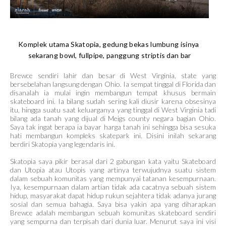
Komplek utama Skatopia, gedung bekas lumbung isinya 
sekarang bowl, fullpipe, panggung striptis dan bar
Brewce sendiri lahir dan besar di West Virginia, state yang
bersebelahan langsung dengan Ohio. Ia sempat tinggal di Florida dan
disanalah ia mulai ingin membangun tempat khusus bermain
skateboard ini. Ia bilang sudah sering kali diusir karena obsesinya
itu, hingga suatu saat keluarganya yang tinggal di West Virginia tadi
bilang ada tanah yang dijual di Meigs county negara bagian Ohio.
Saya tak ingat berapa ia bayar harga tanah ini sehingga bisa sesuka
hati membangun kompleks skatepark ini. Disini inilah sekarang
berdiri Skatopia yang legendaris ini.
Skatopia saya pikir berasal dari 2 gabungan kata yaitu Skateboard
dan Utopia atau Utopis yang artinya terwujudnya suatu sistem
dalam sebuah komunitas yang mempunyai tatanan kesempurnaan.
Iya, kesempurnaan dalam artian tidak ada cacatnya sebuah sistem
hidup, masyarakat dapat hidup rukun sejahtera tidak adanya jurang
sosial dan semua bahagia. Saya bisa yakin apa yang diharapkan
Brewce adalah membangun sebuah komunitas skateboard sendiri
yang sempurna dan terpisah dari dunia luar. Menurut saya ini visi