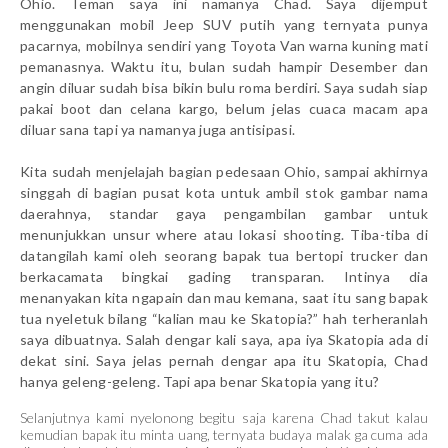
Ohio. Teman saya ini namanya Chad. Saya dijemput
menggunakan mobil Jeep SUV putih yang ternyata punya
pacarnya, mobilnya sendiri yang Toyota Van warna kuning mati
pemanasnya. Waktu itu, bulan sudah hampir Desember dan
angin diluar sudah bisa bikin bulu roma berdiri. Saya sudah siap
pakai boot dan celana kargo, belum jelas cuaca macam apa
diluar sana tapi ya namanya juga antisipasi.
Kita sudah menjelajah bagian pedesaan Ohio, sampai akhirnya
singgah di bagian pusat kota untuk ambil stok gambar nama
daerahnya, standar gaya pengambilan gambar untuk
menunjukkan unsur where atau lokasi shooting. Tiba-tiba di
datangilah kami oleh seorang bapak tua bertopi trucker dan
berkacamata bingkai gading transparan. Intinya dia
menanyakan kita ngapain dan mau kemana, saat itu sang bapak
tua nyeletuk bilang “kalian mau ke Skatopia?” hah terheranlah
saya dibuatnya. Salah dengar kali saya, apa iya Skatopia ada di
dekat sini. Saya jelas pernah dengar apa itu Skatopia, Chad
hanya geleng-geleng. Tapi apa benar Skatopia yang itu?
Selanjutnya kami nyelonong begitu saja karena Chad takut kalau
kemudian bapak itu minta uang, ternyata budaya malak ga cuma ada