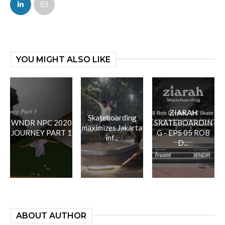
YOU MIGHT ALSO LIKE
ZIARAH
Skateboarding
WNDR NPC 2020
SKATEBOARDIN
maximizes Jakarta
JOURNEY PART 1
G - EPS 05 ROB
inf...
D...
ABOUT AUTHOR