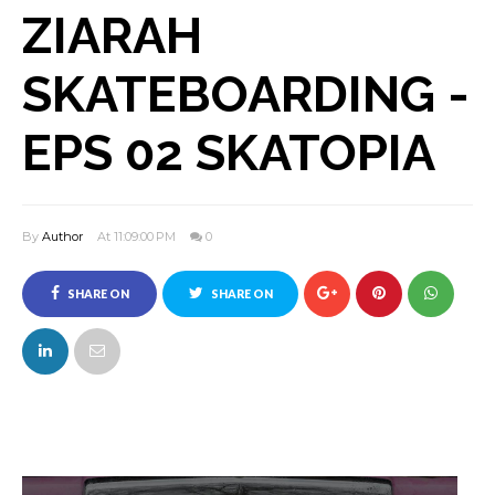
ZIARAH
SKATEBOARDING -
EPS 02 SKATOPIA
By
Author
At 11:09:00 PM
0
SHARE ON
SHARE ON
FACEBOOK
TWITTER