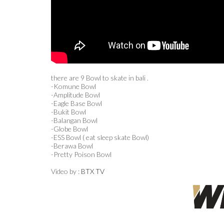
there are 9 Bowl to skate in bali .
-Komune Bowl
-Amplitude Bowl
-Eagle Base Bowl
-Bukit Bowl
-Balangan Bowl
-Globe Bowl
-ESS Bowl ( eat sleep skate Bowl)
-Berawa Bowl
-Pretty Poison Bowl
Video by :
BTX TV