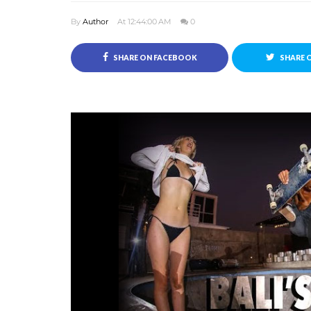
By
Author
At 12:44:00 AM
0
SHARE ON FACEBOOK
SHARE 