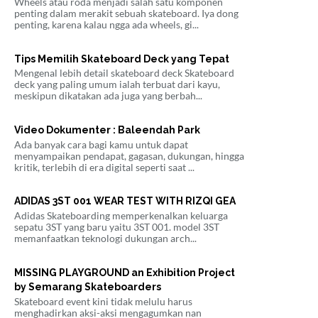
Wheels atau roda menjadi salah satu komponen
penting dalam merakit sebuah skateboard. Iya dong
penting, karena kalau ngga ada wheels, gi...
Tips Memilih Skateboard Deck yang Tepat
Mengenal lebih detail skateboard deck Skateboard
deck yang paling umum ialah terbuat dari kayu,
meskipun dikatakan ada juga yang berbah...
Video Dokumenter : Baleendah Park
Ada banyak cara bagi kamu untuk dapat
menyampaikan pendapat, gagasan, dukungan, hingga
kritik, terlebih di era digital seperti saat ...
ADIDAS 3ST 001 WEAR TEST WITH RIZQI GEA
Adidas Skateboarding memperkenalkan keluarga
sepatu 3ST yang baru yaitu 3ST 001. model 3ST
memanfaatkan teknologi dukungan arch...
MISSING PLAYGROUND an Exhibition Project
by Semarang Skateboarders
Skateboard event kini tidak melulu harus
menghadirkan aksi-aksi mengagumkan nan