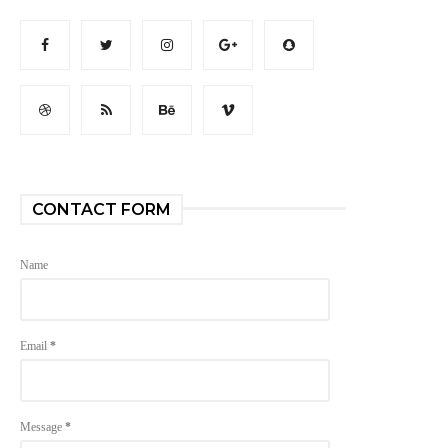
CONTACT FORM
Name
Email
*
Message
*