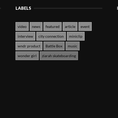
LABELS
video
news
featured
article
event
interview
city connection
miniclip
wndr product
Battle Box
music
wonder girl
ziarah skateboarding