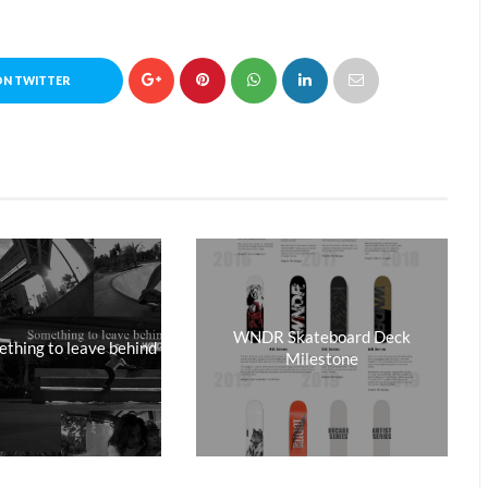
ON TWITTER
WNDR Skateboard Deck
hing to leave behind
Milestone