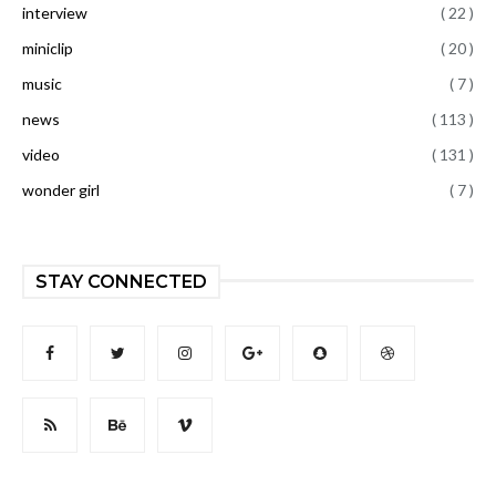
interview
( 22 )
miniclip
( 20 )
music
( 7 )
news
( 113 )
video
( 131 )
wonder girl
( 7 )
STAY CONNECTED