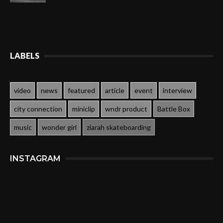
LABELS
video
news
featured
article
event
interview
city connection
miniclip
wndr product
Battle Box
music
wonder girl
ziarah skateboarding
INSTAGRAM