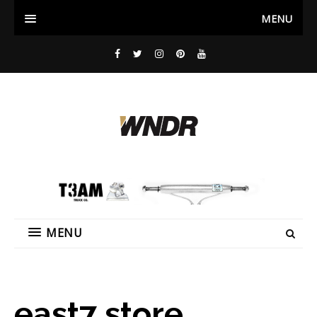
MENU
MENU
east7 store