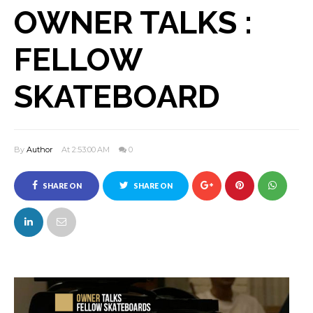
OWNER TALKS :
FELLOW
SKATEBOARD
By
Author
At 2:53:00 AM
0
SHARE ON
SHARE ON
FACEBOOK
TWITTER