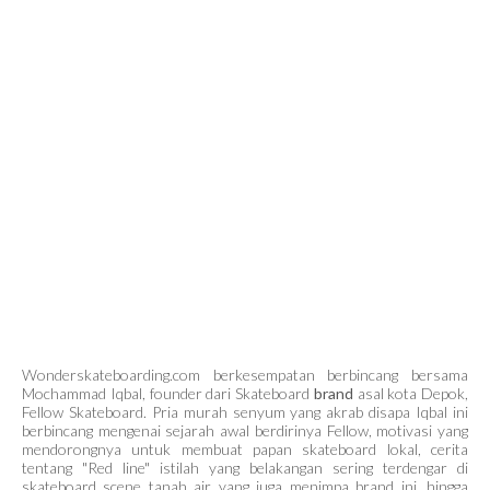
Wonderskateboarding.com berkesempatan berbincang bersama
Mochammad Iqbal, founder dari Skateboard
brand
asal kota Depok,
Fellow Skateboard. Pria murah senyum yang akrab disapa Iqbal ini
berbincang mengenai sejarah awal berdirinya Fellow, motivasi yang
mendorongnya untuk membuat papan skateboard lokal, cerita
tentang "Red line" istilah yang belakangan sering terdengar di
skateboard scene tanah air yang juga menimpa brand ini, hingga