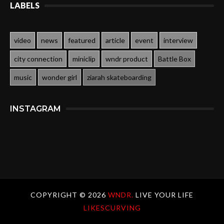
LABELS
video
news
featured
article
event
interview
city connection
miniclip
wndr product
Battle Box
music
wonder girl
ziarah skateboarding
INSTAGRAM
COPYRIGHT ©
2026
WNDR.
LIVE YOUR LIFE
LIKESCURVING