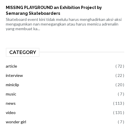
MISSING PLAYGROUND an Exhibition Project by
Semarang Skateboarders
Skateboard event kini tidak melulu harus menghadirkan aksi-aksi
mengagumkan nan menegangkan atau harus memicu adrenalin
yang membuat ka...
CATEGORY
article
( 72 )
interview
( 22 )
miniclip
( 20 )
music
( 7 )
news
( 113 )
video
( 131 )
wonder girl
( 7 )