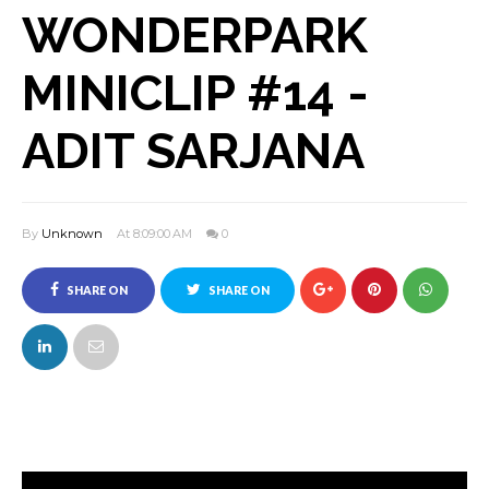
WONDERPARK
MINICLIP #14 -
ADIT SARJANA
By
Unknown
At 8:09:00 AM
0
SHARE ON
SHARE ON
FACEBOOK
TWITTER