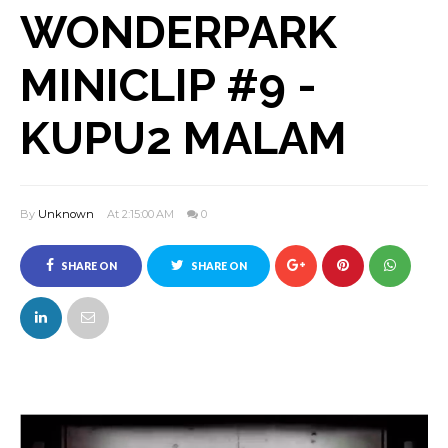
WONDERPARK
MINICLIP #9 -
KUPU2 MALAM
By
Unknown
At 2:15:00 AM
0
SHARE ON
SHARE ON
FACEBOOK
TWITTER