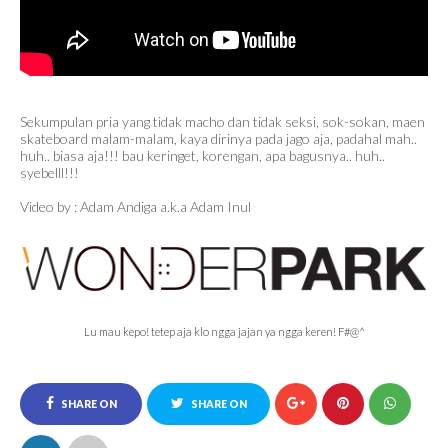
Sekumpulan pria yang tidak macho dan tidak seksi, sok-sokan, maen
skateboard malam-malam, kaya dirinya pada jago aja, padahal mah..
huh.. biasa aja!!! bau keringet, korengan, apa bagusnya.. huh..
syebelll!!!
Video by : Adam Andiga a.k.a Adam Inul
Lu mau kepo! tetep aja klo ngga jajan ya ngga keren! F#@^
SHARE ON
SHARE ON
FACEBOOK
TWITTER