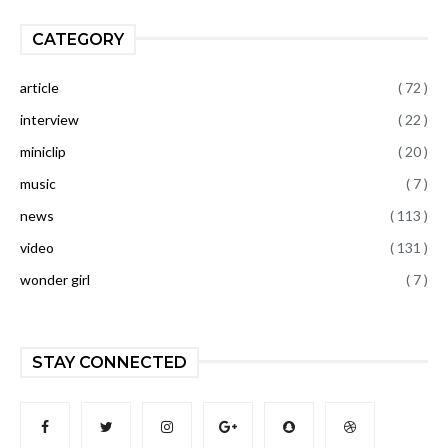
CATEGORY
article
( 72 )
interview
( 22 )
miniclip
( 20 )
music
( 7 )
news
( 113 )
video
( 131 )
wonder girl
( 7 )
STAY CONNECTED