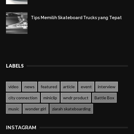
Tips Memilih Skateboard Trucks yang Tepat
LABELS
video
news
featured
article
event
interview
city connection
miniclip
wndr product
Battle Box
music
wonder girl
ziarah skateboarding
INSTAGRAM